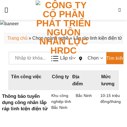
Skip
to
content
Trang chủ
»
Chọn ngành nghề
»
Lắp ráp linh kiện điện tử
Tên công việc
Công ty
Địa
Mức
điểm
lương
Thông báo tuyển
Khu công
Bắc Ninh
10-15 triệu
nghiệp tỉnh
đồng/tháng
dụng công nhân lắp
Bắc Ninh
ráp linh kiện điện tử