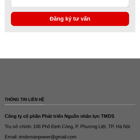
THÔNG TIN LIÊN HỆ
Công ty cổ phần Phát triển Nguồn nhân lực TMDS
Trụ sở chính: 106 Phố Định Công, P. Phương Liệt, TP. Hà Nội
Email: tmdsmanpower@gmail.com